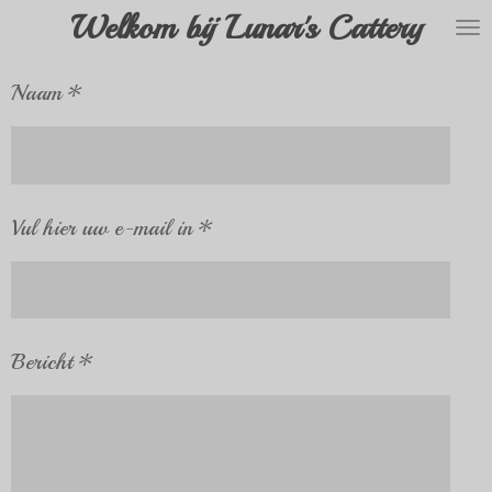
Welkom bij Lunar's Cattery
Ga
direct
Naam *
naar
de
hoofdinhoud
Vul hier uw e-mail in *
Bericht *